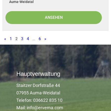
Auma-Weidatal
ANSEHEN
«
1
2
3
4
…
6
»
Hauptverwaltung
Staitzer Dorfstraße 44
07955 Auma-Weidatal
Telefon: 036622 835 10
Mail: info@ervema.com