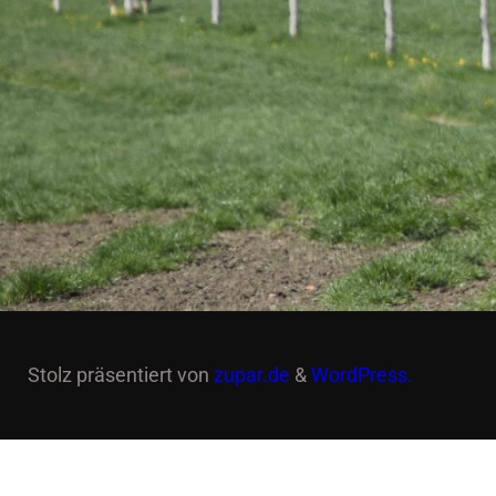
Stolz präsentiert von
zupar.de
&
WordPress.