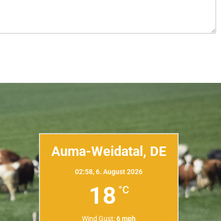
Auma-Weidatal, DE
02:58,
6. August 2026
18
°C
Wind Gust:
6 mph