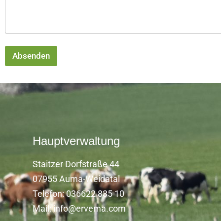
Absenden
Hauptverwaltung
Staitzer Dorfstraße 44
07955 Auma-Weidatal
Telefon: 036622 835 10
Mail: info@ervema.com