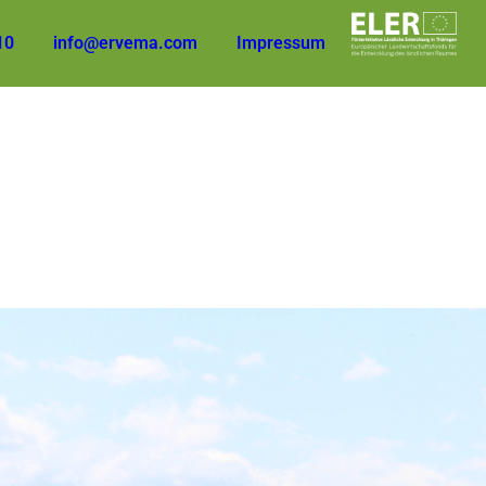
10
info@ervema.com
Impressum