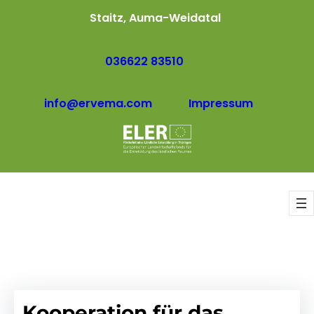
Staitz, Auma-Weidatal
036622 83510
info@ervema.com
Impressum
Kooperation für das