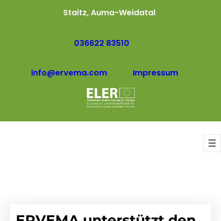
Staitz, Auma-Weidatal
036622 83510
info@ervema.com
Impressum
ERVEMA unterstützt den